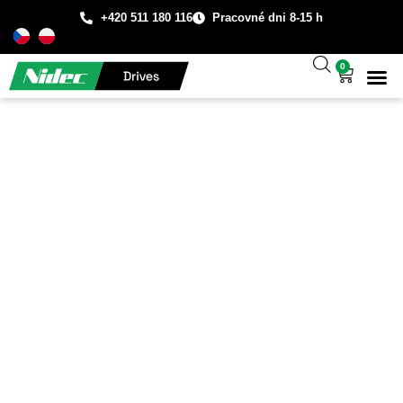
+420 511 180 116
Pracovné dni 8-15 h
0
Technická
Prípadové š
O spo