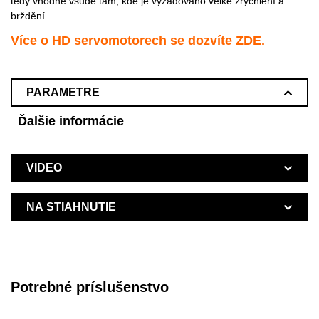
tedy vhodné všude tam, kde je vyžadováno velké zrychlení a
brždění.
Více o HD servomotorech se dozvíte
ZDE
.
PARAMETRE
Ďalšie informácie
VIDEO
NA STIAHNUTIE
Potrebné príslušenstvo