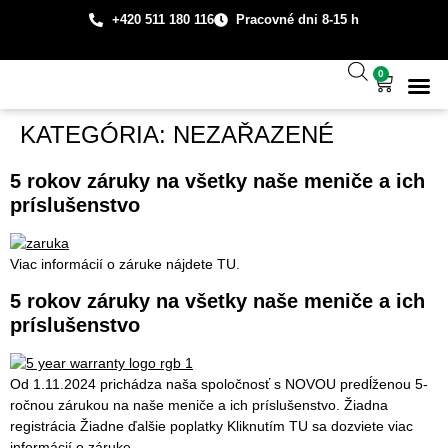
+420 511 180 116
Pracovné dni 8-15 h
0
Technická
Prípadové š
O spo
KATEGÓRIA:
NEZAŘAZENÉ
5 rokov záruky na všetky naše meniče a ich
príslušenstvo
Viac informácií o záruke nájdete TU.
5 rokov záruky na všetky naše meniče a ich
príslušenstvo
Od 1.11.2024 prichádza naša spoločnosť s NOVOU predĺženou 5-
ročnou zárukou na naše meniče a ich príslušenstvo. Žiadna
registrácia Žiadne ďalšie poplatky Kliknutím TU sa dozviete viac
informácií o záruke.