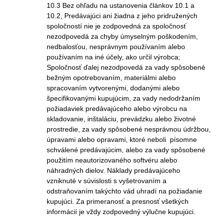
10.3 Bez ohľadu na ustanovenia článkov 10.1 a
10.2, Predávajúci ani žiadna z jeho pridružených
spoločností nie je zodpovedná za spoločnosť
nezodpovedá za chyby úmyselným poškodením,
nedbalosťou, nesprávnym používaním alebo
používaním na iné účely, ako určil výrobca;
Spoločnosť ďalej nezodpovedá za vady spôsobené
bežným opotrebovaním, materiálmi alebo
spracovaním vytvorenými, dodanými alebo
špecifikovanými kupujúcim, za vady nedodržaním
požiadaviek predávajúceho alebo výrobcu na
skladovanie, inštaláciu, prevádzku alebo životné
prostredie, za vady spôsobené nesprávnou údržbou,
úpravami alebo opravami, ktoré neboli písomne
schválené predávajúcim, alebo za vady spôsobené
použitím neautorizovaného softvéru alebo
náhradných dielov. Náklady predávajúceho
vzniknuté v súvislosti s vyšetrovaním a
odstraňovaním takýchto vád uhradí na požiadanie
kupujúci. Za primeranosť a presnosť všetkých
informácií je vždy zodpovedný výlučne kupujúci.