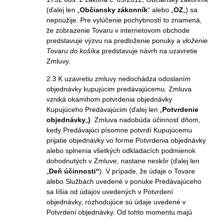
(ďalej len „
Občiansky zákonník
“ alebo „
OZ
„) sa
nepoužije. Pre vylúčenie pochybností to znamená,
že zobrazenie Tovaru v internetovom obchode
predstavuje výzvu na predloženie ponuky a
vloženie
Tovaru do košíka
predstavuje návrh na uzavretie
Zmluvy.
2.3 K uzavretiu zmluvy nedochádza odoslaním
objednávky kupujúcim predávajúcemu. Zmluva
vzniká okamihom potvrdenia objednávky
Kupujúceho Predávajúcim (ďalej len „
Potvrdenie
objednávky
„
)
. Zmluva nadobúda účinnosť dňom,
kedy Predávajúci písomne potvrdí Kupujúcemu
prijatie objednávky vo forme Potvrdenia objednávky
alebo splnenia všetkých odkladacích podmienok
dohodnutých v Zmluve, nastane neskôr (ďalej len
„
Deň účinnosti“
). V prípade, že údaje o Tovare
alebo Službách uvedené v ponuke Predávajúceho
sa líšia od údajov uvedených v Potvrdení
objednávky, rozhodujúce sú údaje uvedené v
Potvrdení objednávky. Od tohto momentu majú