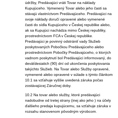
údržby, Predávajúci vráti Tovar na náklady
Kupujúceho. Vymenený Tovar alebo jeho časti sa
stávajú vlastníctvom Predávajúceho. Predávajúci na
svoje náklady doručí opravené alebo vymenené
časti do sídla Kupujúceho v Českej republike alebo,
ak sa Kupujúci nachádza mimo Českej republiky,
prostredníctvom FCA v Českej republike.
Predávajúci je povinný odstrániť vady Služieb
poskytovaných Pobočkou Predávajúceho alebo
prostredníctvom Pobočky Predávajúceho, o ktorých
vadnom poskytnutí bol Predávajúci informovaný, do
deväťdesiatich (90) dní od ukončenia poskytovania
takýchto Služieb. Na Tovar alebo Služby opravené,
vymenené alebo opravené v súlade s týmto článkom
10.1 sa vzťahuje vyššie uvedená záruka počas
zostávajúcej Záručnej doby.
10.2 Na tovar alebo služby, ktoré predávajúci
nadobudne od tretej strany (inej ako jeho ) na účely
ďalšieho predaja kupujúcemu, sa vzťahuje záruka v
rozsahu stanovenom pôvodným výrobcom.