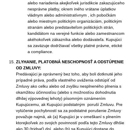
alebo nariadenia akejkoľvek jurisdikcie zakazujúceho
nesprávne platby, okrem iného vrátane úplatkov
vládnym alebo administratívnym , ich pobočkám
alebo miestnym politickým organizáciám, politickým
stranám alebo predstaviteľom politických strán,
kandidátom na verejné funkcie alebo zamestnancom
akéhokoľvek zákazníka alebo dodávateľa. Kupujúci
sa zaväzuje dodržiavať všetky platné právne, etické
a compliance.
ZLYHANIE, PLATOBNÁ NESCHOPNOSŤ A ODSTÚPENIE
OD ZMLUVY:
Predávajúci je oprávnený bez toho, aby boli dotknuté jeho
prípadné práva, podľa vlastného uváženia odstúpiť od
Zmluvy ako celku alebo od zvyšku nesplneného plnenia s
okamžitou účinnosťou (alebo s možnosťou dohodnutia
dlhšej výpovednej lehoty) písomným oznámením
Kupujúcemu, ak Kupujúci podstatným poruší Zmluvu. Pre
vylúčenie pochybností sa za podstatné porušenie Zmluvy
považuje najmä, ak (a) Kupujúci je v omeškaní s plnením
ktorejkoľvek zo svojich povinností podľa tejto Zmluvy dlhšie
ako 30 (tridsať) dní, alebo (b) sa Kupujúci dostane do