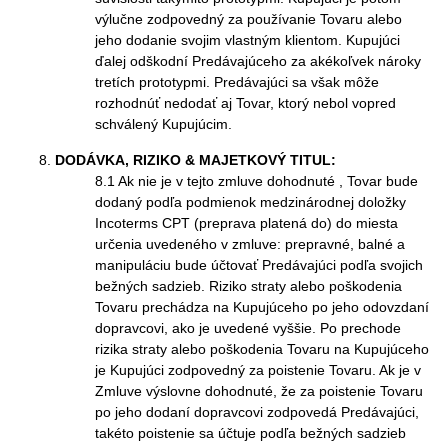
výlučne zodpovedný za používanie Tovaru alebo
jeho dodanie svojim vlastným klientom. Kupujúci
ďalej odškodní Predávajúceho za akékoľvek nároky
tretích prototypmi. Predávajúci sa však môže
rozhodnúť nedodať aj Tovar, ktorý nebol vopred
schválený Kupujúcim.
DODÁVKA, RIZIKO & MAJETKOVÝ TITUL:
8.1 Ak nie je v tejto zmluve dohodnuté , Tovar bude
dodaný podľa podmienok medzinárodnej doložky
Incoterms CPT (preprava platená do) do miesta
určenia uvedeného v zmluve: prepravné, balné a
manipuláciu bude účtovať Predávajúci podľa svojich
bežných sadzieb. Riziko straty alebo poškodenia
Tovaru prechádza na Kupujúceho po jeho odovzdaní
dopravcovi, ako je uvedené vyššie. Po prechode
rizika straty alebo poškodenia Tovaru na Kupujúceho
je Kupujúci zodpovedný za poistenie Tovaru. Ak je v
Zmluve výslovne dohodnuté, že za poistenie Tovaru
po jeho dodaní dopravcovi zodpovedá Predávajúci,
takéto poistenie sa účtuje podľa bežných sadzieb