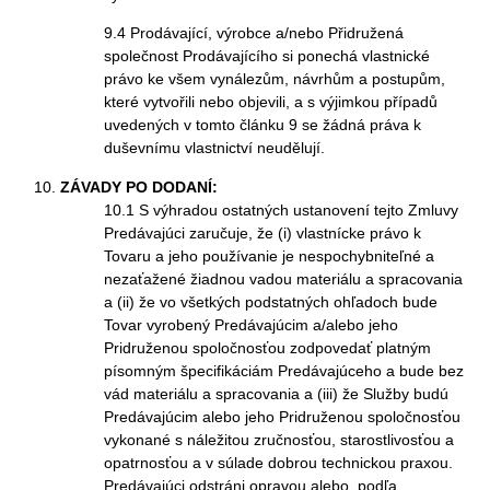
9.4 Prodávající, výrobce a/nebo Přidružená
společnost Prodávajícího si ponechá vlastnické
právo ke všem vynálezům, návrhům a postupům,
které vytvořili nebo objevili, a s výjimkou případů
uvedených v tomto článku 9 se žádná práva k
duševnímu vlastnictví neudělují.
ZÁVADY PO DODANÍ:
10.1 S výhradou ostatných ustanovení tejto Zmluvy
Predávajúci zaručuje, že (i) vlastnícke právo k
Tovaru a jeho používanie je nespochybniteľné a
nezaťažené žiadnou vadou materiálu a spracovania
a (ii) že vo všetkých podstatných ohľadoch bude
Tovar vyrobený Predávajúcim a/alebo jeho
Pridruženou spoločnosťou zodpovedať platným
písomným špecifikáciám Predávajúceho a bude bez
vád materiálu a spracovania a (iii) že Služby budú
Predávajúcim alebo jeho Pridruženou spoločnosťou
vykonané s náležitou zručnosťou, starostlivosťou a
opatrnosťou a v súlade dobrou technickou praxou.
Predávajúci odstráni opravou alebo, podľa