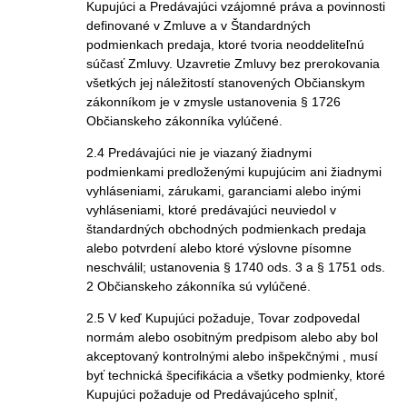
Kupujúci a Predávajúci vzájomné práva a povinnosti
definované v Zmluve a v Štandardných
podmienkach predaja, ktoré tvoria neoddeliteľnú
súčasť Zmluvy. Uzavretie Zmluvy bez prerokovania
všetkých jej náležitostí stanovených Občianskym
zákonníkom je v zmysle ustanovenia § 1726
Občianskeho zákonníka vylúčené.
2.4 Predávajúci nie je viazaný žiadnymi
podmienkami predloženými kupujúcim ani žiadnymi
vyhláseniami, zárukami, garanciami alebo inými
vyhláseniami, ktoré predávajúci neuviedol v
štandardných obchodných podmienkach predaja
alebo potvrdení alebo ktoré výslovne písomne
neschválil; ustanovenia § 1740 ods. 3 a § 1751 ods.
2 Občianskeho zákonníka sú vylúčené.
2.5 V keď Kupujúci požaduje, Tovar zodpovedal
normám alebo osobitným predpisom alebo aby bol
akceptovaný kontrolnými alebo inšpekčnými , musí
byť technická špecifikácia a všetky podmienky, ktoré
Kupujúci požaduje od Predávajúceho splniť,