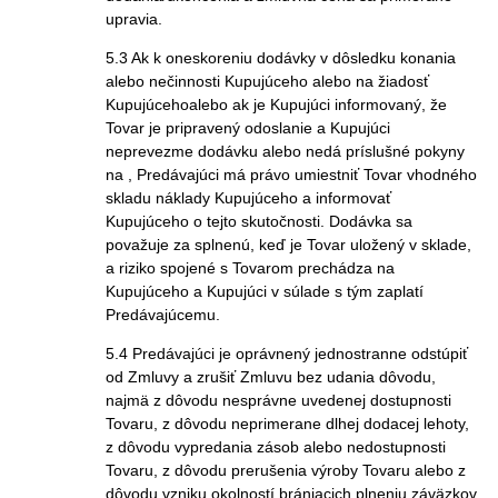
upravia.
5.3 Ak k oneskoreniu dodávky v dôsledku konania
alebo nečinnosti Kupujúceho alebo na žiadosť
Kupujúcehoalebo ak je Kupujúci informovaný, že
Tovar je pripravený odoslanie a Kupujúci
neprevezme dodávku alebo nedá príslušné pokyny
na , Predávajúci má právo umiestniť Tovar vhodného
skladu náklady Kupujúceho a informovať
Kupujúceho o tejto skutočnosti. Dodávka sa
považuje za splnenú, keď je Tovar uložený v sklade,
a riziko spojené s Tovarom prechádza na
Kupujúceho a Kupujúci v súlade s tým zaplatí
Predávajúcemu.
5.4 Predávajúci je oprávnený jednostranne odstúpiť
od Zmluvy a zrušiť Zmluvu bez udania dôvodu,
najmä z dôvodu nesprávne uvedenej dostupnosti
Tovaru, z dôvodu neprimerane dlhej dodacej lehoty,
z dôvodu vypredania zásob alebo nedostupnosti
Tovaru, z dôvodu prerušenia výroby Tovaru alebo z
dôvodu vzniku okolností brániacich plneniu záväzkov