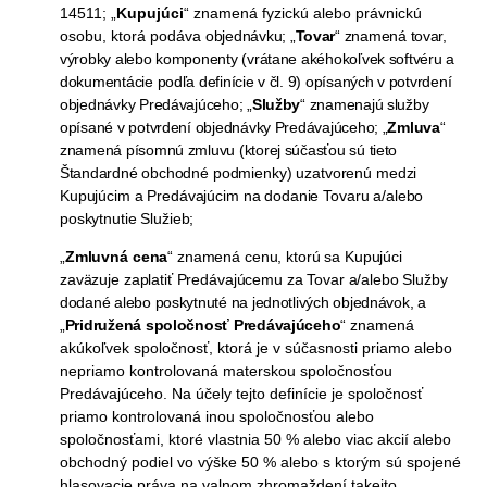
14511; „
Kupujúci
“ znamená fyzickú alebo právnickú
osobu, ktorá podáva
objednávku; „
Tovar
“ znamená tovar,
výrobky alebo komponenty (vrátane akéhokoľvek softvéru a
dokumentácie podľa definície v čl. 9) opísaných v potvrdení
objednávky Predávajúceho; „
Služby
“ znamenajú služby
opísané v potvrdení objednávky Predávajúceho; „
Zmluva
“
znamená písomnú zmluvu (ktorej súčasťou sú tieto
Štandardné
obchodné podmienky) uzatvorenú medzi
Kupujúcim a Predávajúcim na dodanie Tovaru a/alebo
poskytnutie Služieb;
„
Zmluvná cena
“ znamená cenu, ktorú sa Kupujúci
zaväzuje zaplatiť Predávajúcemu za Tovar a/alebo Služby
dodané alebo poskytnuté na jednotlivých objednávok, a
„
Pridružená spoločnosť Predávajúceho
“
znamená
akúkoľvek spoločnosť, ktorá je v súčasnosti priamo alebo
nepriamo kontrolovaná materskou spoločnosťou
Predávajúceho. Na účely tejto definície je spoločnosť
priamo kontrolovaná inou spoločnosťou alebo
spoločnosťami, ktoré vlastnia 50 % alebo viac akcií alebo
obchodný podiel vo výške 50 % alebo s ktorým sú spojené
hlasovacie práva na valnom zhromaždení takejto