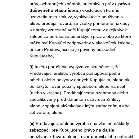
práv, ochranných známok, autorských práv („
práva
duševného vlastníctva
„) existujúcich ku dňu
uzavretia tejto zmluvy, vyplývajúce z používania
alebo predaja Tovaru, za všetky primerané náklady
a nároky vznesené voči Kupujúcemu v akejkoľvek
žalobe za porušenie autorských práv alebo za ktoré
môže byť Kupujúci zodpovedný v akejkoľvek žalobe,
pričom Predávajúci nie je povinný odškodniť
Kupujúceho,
(i) takéto porušenie vyplýva zo skutočnosti, že
Predávajúci a/alebo výrobca postupoval podľa
návrhu alebo pokynov daných Kupujúcim, alebo ak
bol takýto Tovar použitý spôsobom alebo na účel
(alebo v krajine), Predávajúcemu oznámený alebo
špecifikovaný pred dátumom uzavretia Zmluvy,
alebo v spojení akýmkoľvek iným zariadením alebo
softvérom, alebo
(ii) Predávajúci a/alebo výrobca na vlastné náklady
zabezpečil pre Kupujúceho právo na ďalšie
používanie Tovaru alebo Tovar upravil alebo nahradil