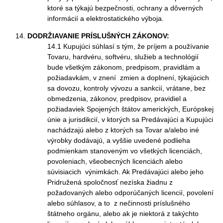
ktoré sa týkajú bezpečnosti, ochrany a dôverných
informácií a elektrostatického výboja.
DODRŽIAVANIE PRÍSLUŠNÝCH ZÁKONOV:
14.1 Kupujúci súhlasí s tým, že príjem a používanie
Tovaru, hardvéru, softvéru, služieb a technológií
bude všetkým zákonom, predpisom, pravidlám a
požiadavkám, v znení zmien a doplnení, týkajúcich
sa dovozu, kontroly vývozu a sankcií, vrátane, bez
obmedzenia, zákonov, predpisov, pravidiel a
požiadaviek Spojených štátov amerických, Európskej
únie a jurisdikcií, v ktorých sa Predávajúci a Kupujúci
nachádzajú alebo z ktorých sa Tovar a/alebo iné
výrobky dodávajú, a vyššie uvedené podlieha
podmienkam stanoveným vo všetkých licenciách,
povoleniach, všeobecných licenciách alebo
súvisiacich výnimkách. Ak Predávajúci alebo jeho
Pridružená spoločnosť nezíska žiadnu z
požadovaných alebo odporúčaných licencií, povolení
alebo súhlasov, a to z nečinnosti príslušného
štátneho orgánu, alebo ak je niektorá z takýchto