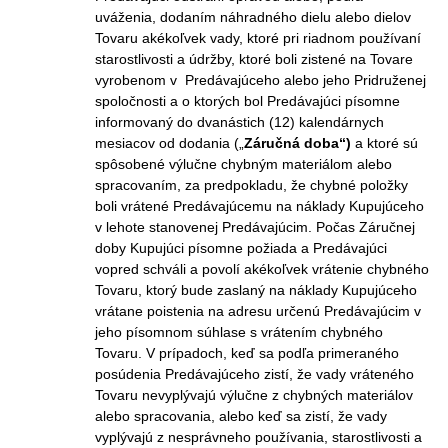
uváženia, dodaním náhradného dielu alebo dielov
Tovaru akékoľvek vady, ktoré pri riadnom používaní
starostlivosti a údržby, ktoré boli zistené na Tovare
vyrobenom v Predávajúceho alebo jeho Pridruženej
spoločnosti a o ktorých bol Predávajúci písomne
informovaný do dvanástich (12) kalendárnych
mesiacov od dodania („
Záručná doba“)
a ktoré sú
spôsobené výlučne chybným materiálom alebo
spracovaním, za predpokladu, že chybné položky
boli vrátené Predávajúcemu na náklady Kupujúceho
v lehote stanovenej Predávajúcim. Počas Záručnej
doby Kupujúci písomne požiada a Predávajúci
vopred schváli a povolí akékoľvek vrátenie chybného
Tovaru, ktorý bude zaslaný na náklady Kupujúceho
vrátane poistenia na adresu určenú Predávajúcim v
jeho písomnom súhlase s vrátením chybného
Tovaru. V prípadoch, keď sa podľa primeraného
posúdenia Predávajúceho zistí, že vady vráteného
Tovaru nevyplývajú výlučne z chybných materiálov
alebo spracovania, alebo keď sa zistí, že vady
vyplývajú z nesprávneho používania, starostlivosti a