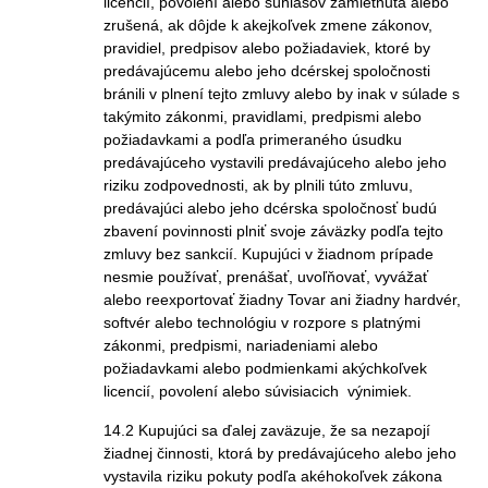
licencií, povolení alebo súhlasov zamietnutá alebo
zrušená, ak dôjde k akejkoľvek zmene zákonov,
pravidiel, predpisov alebo požiadaviek, ktoré by
predávajúcemu alebo jeho dcérskej spoločnosti
bránili v plnení tejto zmluvy alebo by inak v súlade s
takýmito zákonmi, pravidlami, predpismi alebo
požiadavkami a podľa primeraného úsudku
predávajúceho vystavili predávajúceho alebo jeho
riziku zodpovednosti, ak by plnili túto zmluvu,
predávajúci alebo jeho dcérska spoločnosť budú
zbavení povinnosti plniť svoje záväzky podľa tejto
zmluvy bez sankcií. Kupujúci v žiadnom prípade
nesmie používať, prenášať, uvoľňovať, vyvážať
alebo reexportovať žiadny Tovar ani žiadny hardvér,
softvér alebo technológiu v rozpore s platnými
zákonmi, predpismi, nariadeniami alebo
požiadavkami alebo podmienkami akýchkoľvek
licencií, povolení alebo súvisiacich výnimiek.
14.2 Kupujúci sa ďalej zaväzuje, že sa nezapojí
žiadnej činnosti, ktorá by predávajúceho alebo jeho
vystavila riziku pokuty podľa akéhokoľvek zákona