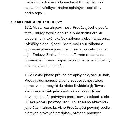
nie je obmedzená zodpovednosť Kupujúceho za
zaplatenie všetkých riadne splatných poplatkov
podľa tejto .
ZÁKONNÉ A INÉ PREDPISY:
13.1 Ak sa rozsah povinností Predávajúceho podľa
tejto Zmluvy zvýši alebo zníži v dôsledku vzniku
alebo zmeny akéhokoľvek zákona alebo nariadenia,
vyhlášky alebo výnosu, ktoré majú silu zákona a
ovplyvnia plnenie povinností Predávajúceho podľa
tejto Zmluvy, Zmluvná cena a Termín dodania sa
primerane upravia, prípadne sa plnenie tejto Zmluvy
pozastaví alebo ukončí.
13.2 Pokiaľ platné právne predpisy nevyžadujú inak,
Predávajúci nenesie žiadnu zodpovednosť zber,
spracovanie, recykláciu alebo likvidáciu (i) Tovaru
alebo akejkoľvek jeho časti, ak sa takýto Tovar
považuje podľa právnych predpisov za odpad, alebo
(ii) akejkoľvek položky, ktorú Tovar alebo akákoľvek
jeho časť nahradila. Ak je Predávajúci povinný podľa
platných právnych predpisov, vrátane právnych