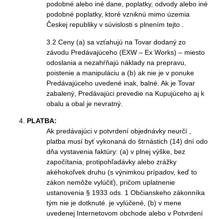
podobné alebo iné dane, poplatky, odvody alebo iné
podobné poplatky, ktoré vzniknú mimo územia
Českej republiky v súvislosti s plnením tejto .
3.2 Ceny (a) sa vzťahujú na Tovar dodaný zo
závodu Predávajúceho (EXW – Ex Works) – miesto
odoslania a nezahŕňajú náklady na prepravu,
poistenie a manipuláciu a (b) ak nie je v ponuke
Predávajúceho uvedené inak, balné. Ak je Tovar
zabalený, Predávajúci prevedie na Kupujúceho aj k
obalu a obal je nevratný.
PLATBA:
Ak predávajúci v potvrdení objednávky neurčí ,
platba musí byť vykonaná do štrnástich (14) dní odo
dňa vystavenia faktúry: (a) v plnej výške, bez
započítania, protipohľadávky alebo zrážky
akéhokoľvek druhu (s výnimkou prípadov, keď to
zákon nemôže vylúčiť), pričom uplatnenie
ustanovenia § 1933 ods. 1 Občianskeho zákonníka
tým nie je dotknuté. je vylúčené, (b) v mene
uvedenej Internetovom obchode alebo v Potvrdení