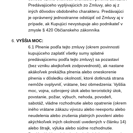
Predávajúceho vyplývajúcich zo Zmluvy, ako aj z
iných dôvodov obdobného charakteru. Predávajúci
je oprávnený jednostranne odstúpiť od Zmluvy aj v
prípade, ak Kupujúci nevystupuje ako podnikateľ v
zmysle § 420 Občianskeho zákonníka
VYŠŠIA MOC:
6.1 Plnenie podľa tejto zmluvy (okrem povinnosti
kupujúceho zaplatiť všetky sumy splatné
predávajúcemu podľa tejto zmluvy) sa pozastaví
(bez vzniku akejkoľvek zodpovednosti), ak nastane
akákoľvek prekážka plnenia alebo oneskorenie
plnenia v dôsledku okolností, ktoré dotknutá strana
nemôže ovplyvniť, vrátane, bez obmedzenia: Vyššia
moc, vojna, ozbrojený útok alebo teroristický útok,
povstanie, požiar, výbuch, nehoda, povodeň,
sabotáž, vládne rozhodnutie alebo opatrenie (okrem
iného vrátane zákazu vývozu alebo reexportu alebo
neudelenia alebo zrušenia platných povolení alebo
akýchkoľvek iných okolností uvedených v článku 14)
alebo štrajk, výluka alebo súdne rozhodnutie.