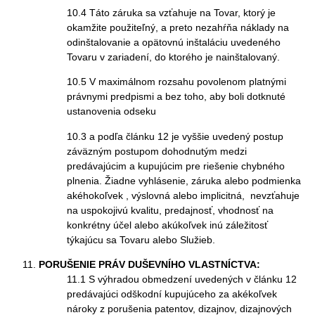
10.4 Táto záruka sa vzťahuje na Tovar, ktorý je
okamžite použiteľný, a preto nezahŕňa náklady na
odinštalovanie a opätovnú inštaláciu uvedeného
Tovaru v zariadení, do ktorého je nainštalovaný.
10.5 V maximálnom rozsahu povolenom platnými
právnymi predpismi a bez toho, aby boli dotknuté
ustanovenia odseku
10.3 a podľa článku 12 je vyššie uvedený postup
záväzným postupom dohodnutým medzi
predávajúcim a kupujúcim pre riešenie chybného
plnenia. Žiadne vyhlásenie, záruka alebo podmienka
akéhokoľvek , výslovná alebo implicitná, nevzťahuje
na uspokojivú kvalitu, predajnosť, vhodnosť na
konkrétny účel alebo akúkoľvek inú záležitosť
týkajúcu sa Tovaru alebo Služieb.
PORUŠENIE PRÁV DUŠEVNÍHO VLASTNÍCTVA:
11.1 S výhradou obmedzení uvedených v článku 12
predávajúci odškodní kupujúceho za akékoľvek
nároky z porušenia patentov, dizajnov, dizajnových