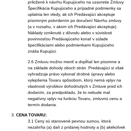
priložené k návrhu Kupujúceho na uzavretie Zmluvy.
Špecifikácia Kupujúceho a prípadné podmienky sa
uplatnia len vtedy, ak ich Predávajúci akceptuje
písomným potvrdením po doručení Návrhu zmluvy
(a v rozsahu, v akom ich Predávajúci akceptuje).
Náklady vzniknuté z dôvodu alebo v súvislosti
povinnosťou Predávajúceho konať v súlade
špecifikáciami alebo podmienkami Kupujúceho
znáša Kupujúci.
2.6 Zmluvu možno meniť a dopĺňať len písomne a
na základe dohody oboch strán. Predávajúci si však
vyhradzuje právo vykonať drobné úpravy alebo
vylepšenia Tovaru spôsobom, ktorý nemá vplyv na
vlastnosti výrobkov dohodnutých v Zmluve pred ich
dodaním, za predpokladu, že to nebude mať
negatívny vplyv na funkciu Tovaru, zmluvnú cenu a
termín dodania.
CENA TOVARU:
3.1 Ceny sú stanovené pevnou sumou, ktorá
nezahŕňa (a) daň z pridanej hodnoty a (b) akékoľvek