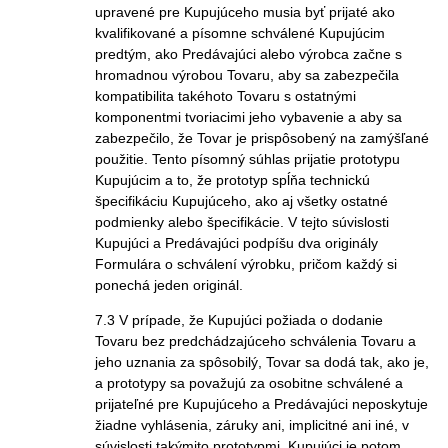
upravené pre Kupujúceho musia byť prijaté ako
kvalifikované a písomne schválené Kupujúcim
predtým, ako Predávajúci alebo výrobca začne s
hromadnou výrobou Tovaru, aby sa zabezpečila
kompatibilita takéhoto Tovaru s ostatnými
komponentmi tvoriacimi jeho vybavenie a aby sa
zabezpečilo, že Tovar je prispôsobený na zamýšľané
použitie. Tento písomný súhlas prijatie prototypu
Kupujúcim a to, že prototyp spĺňa technickú
špecifikáciu Kupujúceho, ako aj všetky ostatné
podmienky alebo špecifikácie. V tejto súvislosti
Kupujúci a Predávajúci podpíšu dva originály
Formulára o schválení výrobku, pričom každý si
ponechá jeden originál.
7.3 V prípade, že Kupujúci požiada o dodanie
Tovaru bez predchádzajúceho schválenia Tovaru a
jeho uznania za spôsobilý, Tovar sa dodá tak, ako je,
a prototypy sa považujú za osobitne schválené a
prijateľné pre Kupujúceho a Predávajúci neposkytuje
žiadne vyhlásenia, záruky ani, implicitné ani iné, v
súvislosti takýmito prototypmi. Kupujúci je potom