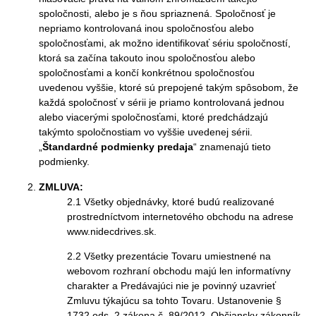
spoločnosti, alebo je s ňou spriaznená. Spoločnosť je
nepriamo kontrolovaná inou spoločnosťou alebo
spoločnosťami, ak možno identifikovať sériu spoločností,
ktorá sa začína takouto inou spoločnosťou alebo
spoločnosťami a končí konkrétnou spoločnosťou
uvedenou vyššie, ktoré sú prepojené takým spôsobom, že
každá spoločnosť v sérii je priamo kontrolovaná jednou
alebo viacerými spoločnosťami, ktoré predchádzajú
takýmto spoločnostiam vo vyššie uvedenej sérii.
„
Štandardné podmienky predaja
“ znamenajú tieto
podmienky.
ZMLUVA:
2.1 Všetky objednávky, ktoré budú realizované
prostredníctvom internetového obchodu na adrese
www.nidecdrives.sk.
2.2 Všetky prezentácie Tovaru umiestnené na
webovom rozhraní obchodu majú len informatívny
charakter a Predávajúci nie je povinný uzavrieť
Zmluvu týkajúcu sa tohto Tovaru. Ustanovenie §
1732 ods. 2 zákona č. 89/2012, Občiansky zákonník