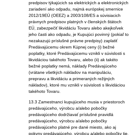
predpisov týkajúcich sa elektrických a elektronických
zariadení ako odpadu, najmä európskej smernice
2012/19EÚ (OEEZ) a 2003/108/ES a súvisiacich
právnych predpisov platných v členských štátoch
EÚ, zabezpečiť likvidáciu Tovaru alebo akejkoľvek
jeho časti ako odpadu, je Kupujúci povinný (pokiaľ to
nezakazujú príslušné právne predpisy) zaplatiť
Predávajúcemu okrem Kúpnej ceny (i) bežné
poplatky, ktoré Predávajúcemu vznikli v súvislosti s
likvidáciou takéhoto Tovaru, alebo (ii) ak takéto
bežné poplatky nemá, náklady Predávajúceho
(vrátane všetkých nákladov na manipuláciu,
prepravu a likvidáciu a primeraných režijných
nákladov), ktoré mu vznikli v súvislosti s likvidáciou
takéhoto Tovaru.
13.3 Zamestnanci kupujúceho musia v priestoroch
predávajúceho, výrobcu a/alebo pobočky
predávajúceho dodržiavať príslušné pravidlá
predávajúceho, výrobcu a/alebo pobočky
predávajúceho platné pre dané miesto, ako aj
pokyny predávajúceho, výrobcu a/alebo pobočky tie,