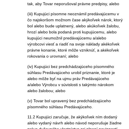
tak, aby Tovar neporušoval právne predpisy, alebo
(iii) Kupujúci písomne neoznámil predávajúcemu v
čo najskoršom možnom čase akýkoľvek nárok, ktorý
bol alebo bude uplatnený, alebo akúkoľvek žalobu,
hrozí alebo bola podaná proti kupujúcemu, alebo
kupujúci neumožnil predávajúcemu a/alebo
výrobcovi viesť a riadiť na svoje náklady akékoľvek
právne konanie, ktoré môže vzniknúť, a akékoľvek
rokovania o urovnaní; alebo
(iv) Kupujúci bez predchádzajúceho písomného
súhlasu Predávajúceho urobil priznanie, ktoré je
alebo môže byť na ujmu práv Predávajúceho
a/alebo Výrobcu v súvislosti s takýmto nárokom
alebo žalobou; alebo
(v) Tovar bol upravený bez predchádzajúceho
písomného súhlasu Predávajúceho.
11.2 Kupujúci zaručuje, že akýkoľvek ním dodaný
alebo vydaný návrh alebo návod neporušuje žiadne