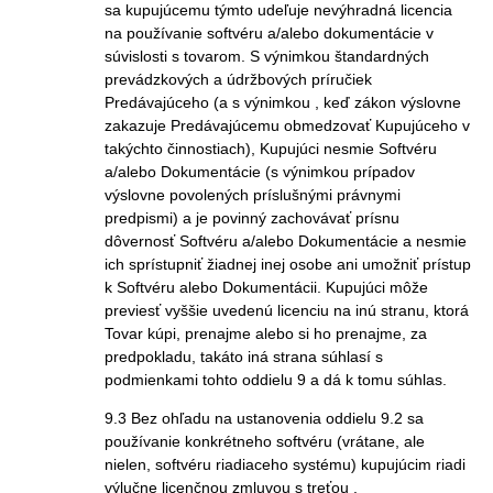
sa kupujúcemu týmto udeľuje nevýhradná licencia
na používanie softvéru a/alebo dokumentácie v
súvislosti s tovarom. S výnimkou štandardných
prevádzkových a údržbových príručiek
Predávajúceho (a s výnimkou , keď zákon výslovne
zakazuje Predávajúcemu obmedzovať Kupujúceho v
takýchto činnostiach), Kupujúci nesmie Softvéru
a/alebo Dokumentácie (s výnimkou prípadov
výslovne povolených príslušnými právnymi
predpismi) a je povinný zachovávať prísnu
dôvernosť Softvéru a/alebo Dokumentácie a nesmie
ich sprístupniť žiadnej inej osobe ani umožniť prístup
k Softvéru alebo Dokumentácii. Kupujúci môže
previesť vyššie uvedenú licenciu na inú stranu, ktorá
Tovar kúpi, prenajme alebo si ho prenajme, za
predpokladu, takáto iná strana súhlasí s
podmienkami tohto oddielu 9 a dá k tomu súhlas.
9.3 Bez ohľadu na ustanovenia oddielu 9.2 sa
používanie konkrétneho softvéru (vrátane, ale
nielen, softvéru riadiaceho systému) kupujúcim riadi
výlučne licenčnou zmluvou s treťou .