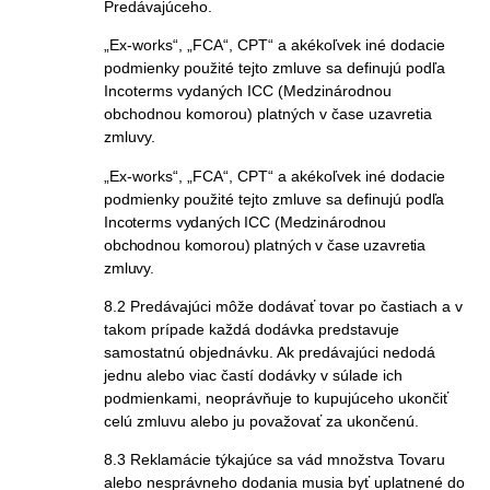
Predávajúceho.
„Ex-works“, „FCA“, CPT“ a akékoľvek iné dodacie
podmienky použité tejto zmluve sa definujú podľa
Incoterms vydaných ICC (Medzinárodnou
obchodnou komorou) platných v čase uzavretia
zmluvy.
„Ex-works“, „FCA“, CPT“ a akékoľvek iné dodacie
podmienky použité tejto zmluve sa definujú
podľa
Incoterms vydaných ICC (Medzinárodnou
obchodnou komorou) platných v čase uzavretia
zmluvy.
8.2 Predávajúci môže dodávať tovar po častiach a v
takom prípade každá dodávka predstavuje
samostatnú objednávku. Ak predávajúci nedodá
jednu alebo viac častí dodávky v súlade ich
podmienkami, neoprávňuje to kupujúceho ukončiť
celú zmluvu alebo ju považovať za ukončenú.
8.3 Reklamácie týkajúce sa vád množstva Tovaru
alebo nesprávneho dodania musia byť uplatnené do