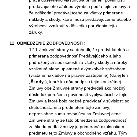
práva duševného vlastníctva pri plnení povinností
predávajúceho a/alebo výrobcu podľa tejto zmluvy a
že odškodní predávajúceho za všetky primerané
náklady a škody, ktoré môžu predávajúcemu a/alebo
výrobcovi vzniknúť v dôsledku porušenia tejto
záruky.
OBMEDZENIE ZODPOVEDNOSTI:
12.1 Zmluvné strany sa dohodli, že predvídateľná a
primeraná zodpovednosť Predávajúceho a jeho
pridružených spoločností za všetky škody a nároky
vzniknuté alebo uplatnené akýmkoľvek spôsobom
(vrátane nákladov na právne zastúpenie) (ďalej len
„
Škody
„), ktoré ku dňu podpisu tejto konkrétnej
Zmluvy obe Zmluvné strany predvídali ako možný
dôsledok porušenia povinností vyplývajúcich z tejto
Zmluvy a ktoré bolo možné predvídať v súvislosti so
skutočnosťami a predmetom tejto Zmluvy,
nepresiahne sumu rovnajúcu sa Zmluvnej cene.
Zmluvné strany že táto obmedzená zodpovednosť
za škodu podľa Zmluvy je primeraná okolnostiam
predmetu tejto Zmluvy a obchodného vzťahu. Tým