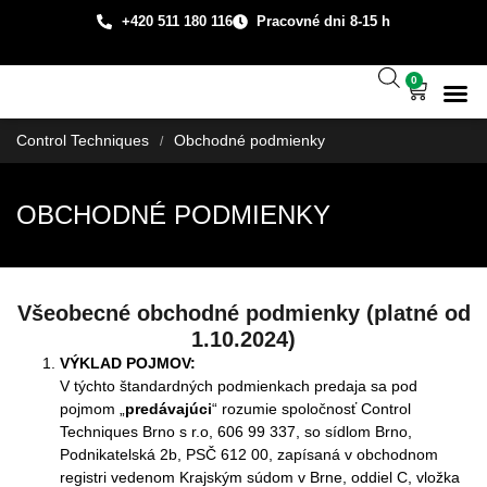
+420 511 180 116
Pracovné dni 8-15 h
0
Technická
Prípadové š
O spo
Control Techniques
Obchodné podmienky
/
OBCHODNÉ PODMIENKY
Všeobecné obchodné podmienky (platné od
1.10.2024)
VÝKLAD POJMOV:
V týchto štandardných podmienkach predaja sa pod
pojmom „
predávajúci
“ rozumie spoločnosť Control
Techniques Brno s r.o, 606 99
337, so sídlom Brno,
Podnikatelská 2b, PSČ 612 00, zapísaná v obchodnom
registri vedenom Krajským súdom v Brne, oddiel C, vložka