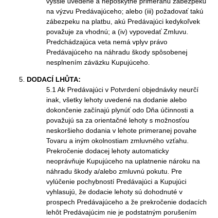
vyššie uvedené a neposkytne primeranú zábezpeku
na výzvu Predávajúceho; alebo (iii) požadovať takú
zábezpeku na platbu, akú Predávajúci kedykoľvek
považuje za vhodnú; a (iv) vypovedať Zmluvu.
Predchádzajúca veta nemá vplyv právo
Predávajúceho na náhradu škody spôsobenej
nesplnením záväzku Kupujúceho.
DODACÍ LHŮTA:
5.1 Ak Predávajúci v Potvrdení objednávky neurčí
inak, všetky lehoty uvedené na dodanie alebo
dokončenie začínajú plynúť odo Dňa účinnosti a
považujú sa za orientačné lehoty s možnosťou
neskoršieho dodania v lehote primeranej povahe
Tovaru a iným okolnostiam zmluvného vzťahu.
Prekročenie dodacej lehoty automaticky
neoprávňuje Kupujúceho na uplatnenie nároku na
náhradu škody a/alebo zmluvnú pokutu. Pre
vylúčenie pochybností Predávajúci a Kupujúci
vyhlasujú, že dodacie lehoty sú dohodnuté v
prospech Predávajúceho a že prekročenie dodacích
lehôt Predávajúcim nie je podstatným porušením