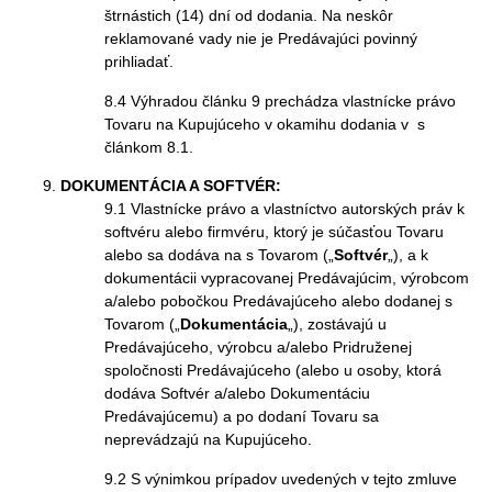
štrnástich (14) dní od dodania. Na neskôr
reklamované vady nie je Predávajúci povinný
prihliadať.
8.4 Výhradou článku 9 prechádza vlastnícke právo
Tovaru na Kupujúceho v okamihu dodania v s
článkom 8.1.
DOKUMENTÁCIA A SOFTVÉR:
9.1 Vlastnícke právo a vlastníctvo autorských práv k
softvéru alebo firmvéru, ktorý je súčasťou Tovaru
alebo sa dodáva na s Tovarom („
Softvér
„), a k
dokumentácii vypracovanej Predávajúcim, výrobcom
a/alebo pobočkou Predávajúceho alebo dodanej s
Tovarom („
Dokumentácia
„), zostávajú u
Predávajúceho, výrobcu a/alebo Pridruženej
spoločnosti Predávajúceho (alebo u osoby, ktorá
dodáva Softvér a/alebo Dokumentáciu
Predávajúcemu) a po dodaní Tovaru sa
neprevádzajú na Kupujúceho.
9.2 S výnimkou prípadov uvedených v tejto zmluve