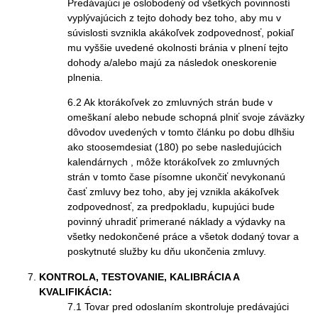
Predávajúci je oslobodený od všetkých povinností
vyplývajúcich z tejto dohody bez toho, aby mu v
súvislosti svznikla akákoľvek zodpovednosť, pokiaľ
mu vyššie uvedené okolnosti bránia v plnení tejto
dohody a/alebo majú za následok oneskorenie
plnenia.
6.2 Ak ktorákoľvek zo zmluvných strán bude v
omeškaní alebo nebude schopná plniť svoje záväzky
dôvodov uvedených v tomto článku po dobu dlhšiu
ako stoosemdesiat (180) po sebe nasledujúcich
kalendárnych , môže ktorákoľvek zo zmluvných
strán v tomto čase písomne ukončiť nevykonanú
časť zmluvy bez toho, aby jej vznikla akákoľvek
zodpovednosť, za predpokladu, kupujúci bude
povinný uhradiť primerané náklady a výdavky na
všetky nedokončené práce a všetok dodaný tovar a
poskytnuté služby ku dňu ukončenia zmluvy.
KONTROLA, TESTOVANIE, KALIBRÁCIA A
KVALIFIKÁCIA:
7.1 Tovar pred odoslaním skontroluje predávajúci