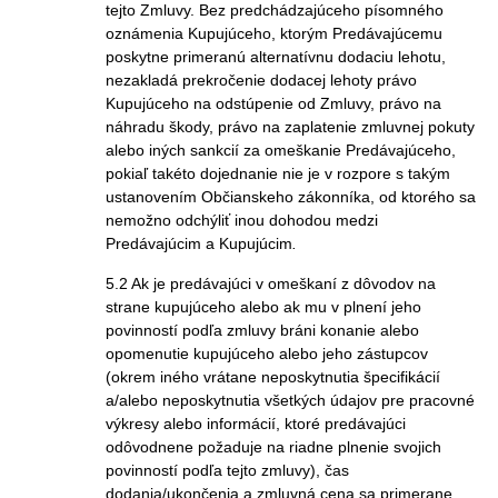
tejto Zmluvy. Bez predchádzajúceho písomného
oznámenia Kupujúceho, ktorým Predávajúcemu
poskytne primeranú alternatívnu dodaciu lehotu,
nezakladá prekročenie dodacej lehoty právo
Kupujúceho na odstúpenie od Zmluvy, právo na
náhradu škody, právo na zaplatenie zmluvnej pokuty
alebo iných sankcií za omeškanie Predávajúceho,
pokiaľ takéto dojednanie nie je v rozpore s takým
ustanovením Občianskeho zákonníka, od ktorého sa
nemožno odchýliť inou dohodou medzi
Predávajúcim a Kupujúcim
.
5.2 Ak je predávajúci v omeškaní z dôvodov na
strane kupujúceho alebo ak mu v plnení jeho
povinností podľa zmluvy bráni konanie alebo
opomenutie kupujúceho alebo jeho zástupcov
(okrem iného vrátane neposkytnutia špecifikácií
a/alebo neposkytnutia všetkých údajov pre pracovné
výkresy alebo informácií, ktoré predávajúci
odôvodnene požaduje na riadne plnenie svojich
povinností podľa tejto zmluvy), čas
dodania/ukončenia a zmluvná cena sa primerane