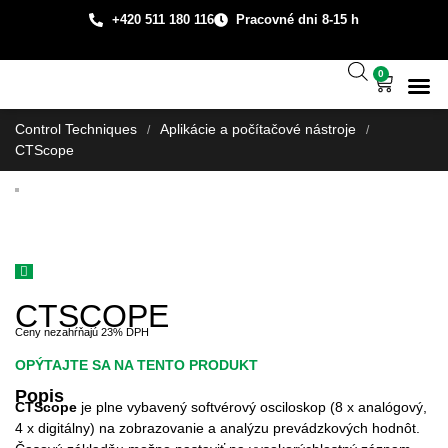
+420 511 180 116
Pracovné dni 8-15 h
0
Technická
Prípadové š
O spo
Control Techniques
Aplikácie a počítačové nástroje
/
/
CTScope
CTSCOPE
Ceny nezahŕňajú 23% DPH
OPÝTAJTE SA NA TENTO PRODUKT
Popis
CTScope
je plne vybavený softvérový osciloskop (8 x analógový,
4 x digitálny) na zobrazovanie a analýzu prevádzkových hodnôt.