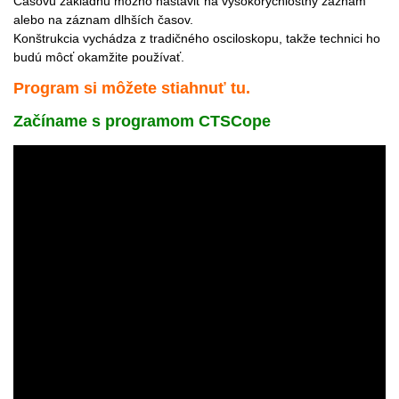
Časovú základňu možno nastaviť na vysokorýchlostný záznam
alebo na záznam dlhších časov.
Konštrukcia vychádza z tradičného osciloskopu, takže technici ho
budú môcť okamžite používať.
Program si môžete stiahnuť
tu
.
Začíname s programom CTSCope