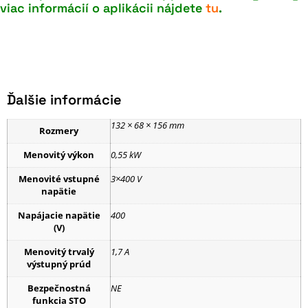
viac informácií o aplikácii nájdete
tu
.
PARAMETRE
Ďalšie informácie
132 × 68 × 156 mm
Rozmery
Menovitý výkon
0,55 kW
Menovité vstupné
3×400 V
napätie
Napájacie napätie
400
(V)
Menovitý trvalý
1,7 A
výstupný prúd
Bezpečnostná
NE
funkcia STO