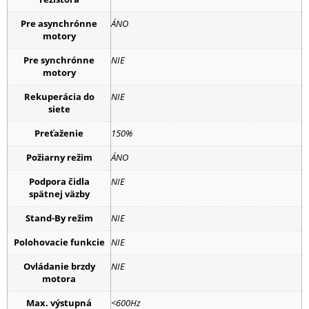
Pre asynchrónne
ÁNO
motory
Pre synchrónne
NIE
motory
Rekuperácia do
NIE
siete
Preťaženie
150%
Požiarny režim
ÁNO
Podpora čidla
NIE
spätnej väzby
Stand-By režim
NIE
Polohovacie funkcie
NIE
Ovládanie brzdy
NIE
motora
Max. výstupná
<600Hz