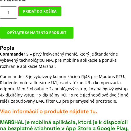
PRIDAŤ DO KOŠÍKA
OPÝTAJTE SA NA TENTO PRODUKT
Popis
Commander S
– prvý frekvenčný menič, ktorý je štandardne
vybavený technológiou NFC pre mobilné aplikácie a ponúka
rozhranie aplikácie Marshal.
Commander S je vybavený komunikáciou Rj45 pre Modbus RTU.
Riadenie motora lineárne U/f, kvadratúrne U/f a kompenzácia
odporu. Menič obsahuje 2x analógový vstup, 1x analógový výstup,
4x digitálny vstup, 1x digitálny I/O, 1x relé (jednopólové dvojčinné
relé), zabudovaný EMC filter C3 pre priemyselné prostredie.
Viac informácií o produkte nájdete
tu
.
MARSHAL je mobilná aplikácia, ktorá je k dispozícii
na bezplatné stiahnutie v App Store a Google Play,