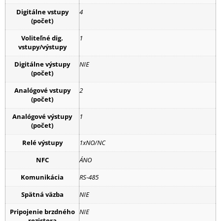
Digitálne vstupy
4
(počet)
Voliteľné dig.
1
vstupy/výstupy
Digitálne výstupy
NIE
(počet)
Analógové vstupy
2
(počet)
Analógové výstupy
1
(počet)
Relé výstupy
1xNO/NC
NFC
ÁNO
Komunikácia
RS-485
Spätná väzba
NIE
Pripojenie brzdného
NIE
rezistora