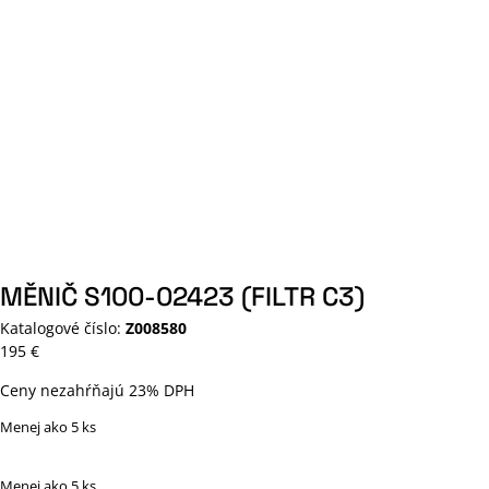
MĚNIČ S100-02423 (FILTR C3)
Katalogové číslo:
Z008580
195
€
Ceny nezahŕňajú 23% DPH
Menej ako 5 ks
Menej ako 5 ks