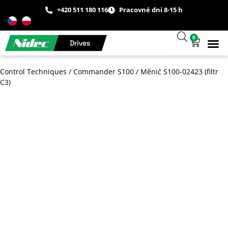
+420 511 180 116
Pracovné dni 8-15 h
0
Technická
Prípadové š
O spo
Control Techniques
/
Commander S100
/
Měnič S100-02423 (filtr
C3)