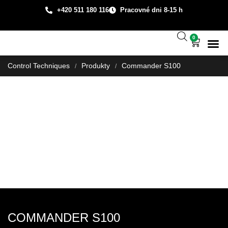
+420 511 180 116
Pracovné dni 8-15 h
0
Technická
Prípadové š
O spo
Control Techniques
Produkty
Commander S100
/
/
COMMANDER S100