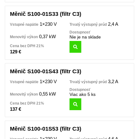
Měnič S100-01S33 (filtr C3)
1×230 V
2,4 A
0,37 kW
Nie je na sklade
129
€
Měnič S100-01S43 (filtr C3)
1×230 V
3,2 A
0,55 kW
Viac ako 5 ks
137
€
Měnič S100-01S53 (filtr C3)
1×230 V
4,6 A