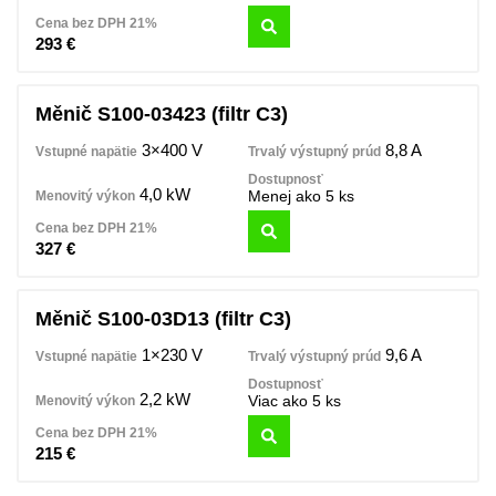
293
€
Měnič S100-03423 (filtr C3)
3×400 V
8,8 A
4,0 kW
Menej ako 5 ks
327
€
Měnič S100-03D13 (filtr C3)
1×230 V
9,6 A
2,2 kW
Viac ako 5 ks
215
€