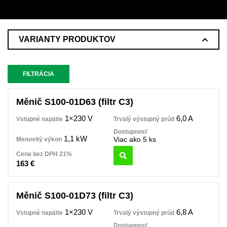
VARIANTY PRODUKTOV
FILTRÁCIA
Měnič S100-01D63 (filtr C3)
1×230 V
6,0 A
1,1 kW
Viac ako 5 ks
163
€
Měnič S100-01D73 (filtr C3)
1×230 V
6,8 A