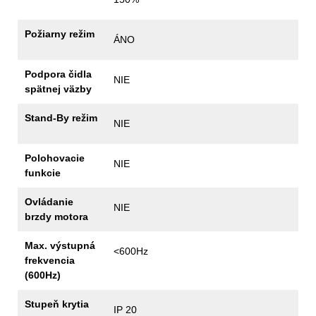
Požiarny režim
ÁNO
Podpora čidla
NIE
spätnej väzby
Stand-By režim
NIE
Polohovacie
NIE
funkcie
Ovládanie
NIE
brzdy motora
Max. výstupná
<600Hz
frekvencia
(600Hz)
Stupeň krytia
IP 20