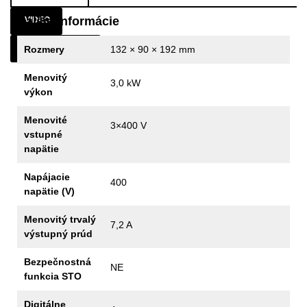
Ďalšie informácie
VIDEO
NA STIAHNUTIE
Rozmery
132 × 90 × 192 mm
Menovitý
3,0 kW
výkon
Menovité
3×400 V
vstupné
napätie
Napájacie
400
napätie (V)
Menovitý trvalý
7,2 A
výstupný prúd
Bezpečnostná
NE
funkcia STO
Digitálne