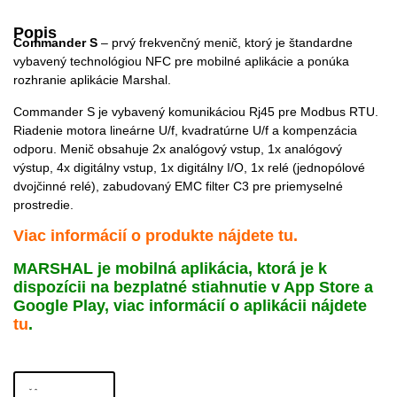
Popis
Commander S
– prvý frekvenčný menič, ktorý je štandardne
vybavený technológiou NFC pre mobilné aplikácie a ponúka
rozhranie aplikácie Marshal.
Commander S je vybavený komunikáciou Rj45 pre Modbus RTU.
Riadenie motora lineárne U/f, kvadratúrne U/f a kompenzácia
odporu. Menič obsahuje 2x analógový vstup, 1x analógový
výstup, 4x digitálny vstup, 1x digitálny I/O, 1x relé (jednopólové
dvojčinné relé), zabudovaný EMC filter C3 pre priemyselné
prostredie.
Viac informácií o produkte nájdete
tu
.
MARSHAL je mobilná aplikácia, ktorá je k
dispozícii na bezplatné stiahnutie v App Store a
Google Play, viac informácií o aplikácii nájdete
tu
.
PARAMETRE