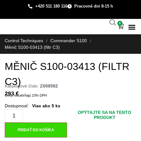
+420 511 180 116
Pracovné dni 8-15 h
0
Technická
Prípadové š
O spo
Control Techniques
Commander S100
/
/
Měnič S100-03413 (filtr C3)
MĚNIČ S100-03413 (FILTR
C3)
Katalogové číslo:
Z008582
293
€
Ceny nezahŕňajú 23% DPH
Viac ako 5 ks
OPÝTAJTE SA NA TENTO
PRODUKT
PRIDAŤ DO KOŠÍKA