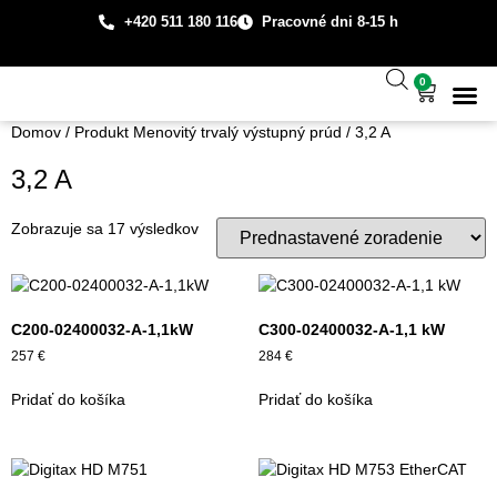
+420 511 180 116
Pracovné dni 8-15 h
0
Technická
Prípadové š
O spo
Domov
/ Produkt Menovitý trvalý výstupný prúd / 3,2 A
3,2 A
Zobrazuje sa 17 výsledkov
C200-02400032-A-1,1kW
C300-02400032-A-1,1 kW
257
€
284
€
Pridať do košíka
Pridať do košíka